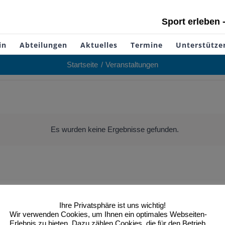
Sport erleben 
in
Abteilungen
Aktuelles
Termine
Unterstütze
Startseite
Veranstaltungen
Es wurden keine Ergebnisse gefunden.
Hinweis
Ihre Privatsphäre ist uns wichtig!
Wir verwenden Cookies, um Ihnen ein optimales Webseiten-
Erlebnis zu bieten. Dazu zählen Cookies, die für den Betrieb