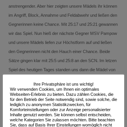
anstrengender. Aber hier zeigten unsere Mädels ihr können
im Angriff, Block, Annahme und Feldabwehr und ließen den
Gegnerinnen keine Chance. Mit 25:17 und 25:21 gewannen
wir das Spiel. Nun hieß der nächste Gegner MSV Pampow
und unsere Mädels liefen zur Höchstform auf und ließen
den Gegnerinnen nicht den Hauch einer Chance. Beide
Sätze gingen klar mit 25:5 und 25:8 an den SCN. Im letzen
Spiel des heutigen Tages standen uns dann die Mädel von
1. VC Parchim gegenüber. Unser Mädels legten super los
Ihre Privatsphäre ist uns wichtig!
und zeigten den Parchimern gleich, wer hier das Sagen auf
Wir verwenden Cookies, um Ihnen ein optimales
Webseiten-Erlebnis zu bieten. Dazu zählen Cookies, die
dem Feld hat und erspielten sich gleich einen Vorsprung mit
für den Betrieb der Seite notwendig sind, sowie solche, die
lediglich zu anonymen Statistikzwecken, für
12:5. Dieser Vorsprung schmolz zwar noch etwas, aber
Komforteinstellungen oder zur Anzeige personalisierter
dennoch brachten unsere Mädels das Spiel ungefährdet
Inhalte genutzt werden. Sie können selbst entscheiden,
welche Kategorien Sie zulassen möchten. Bitte beachten
25:21 zu Ende. Den zweiten Satz verschliefen unsere
Sie, dass auf Basis Ihrer Einstellungen womöglich nicht