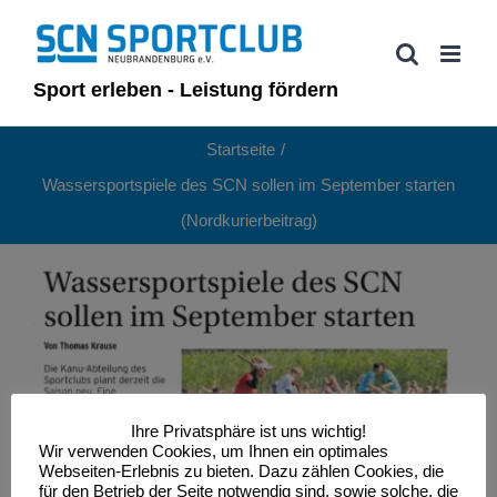
Zum
Inhalt
springen
Sport erleben - Leistung fördern
Startseite
Wassersportspiele des SCN sollen im September starten
(Nordkurierbeitrag)
Ihre Privatsphäre ist uns wichtig!
Wir verwenden Cookies, um Ihnen ein optimales
Webseiten-Erlebnis zu bieten. Dazu zählen Cookies, die
für den Betrieb der Seite notwendig sind, sowie solche, die