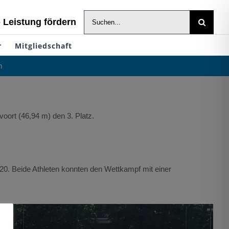
Suche
- Leistung fördern
nach:
r
Mitgliedschaft
h
oort (46,94 m) den 3. Platz.
20. Beide Athleten konnten den Wettkampf mit einer