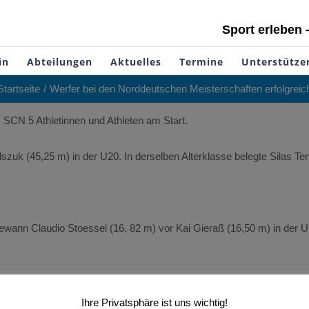
Sport erleben 
in
Abteilungen
Aktuelles
Termine
Unterstütze
Startseite
Werfer bei den Norddeutschen Meisterschaften erfolgreic
SCN 5 Athletinnen und Athleten am Start.
k (45,25 m) in der U20. In derselben Alterklasse belegte Silas Terv
wann Claudio Stoessel (16, 82 m) vor Kai Gieraß (16,50 m) in der U
Ihre Privatsphäre ist uns wichtig!