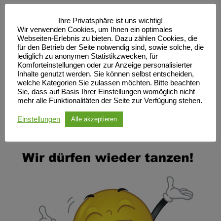
bzw. Genesen am ..
Ihre Privatsphäre ist uns wichtig!
regelmäßige Dokumentation – Selbsttest bzw.
Wir verwenden Cookies, um Ihnen ein optimales
Webseiten-Erlebnis zu bieten. Dazu zählen Cookies, die
Schnelltest
für den Betrieb der Seite notwendig sind, sowie solche, die
lediglich zu anonymen Statistikzwecken, für
Die Gruppenstärke je Trainingseinheit bzw. Kurs ist
Komforteinstellungen oder zur Anzeige personalisierter
Inhalte genutzt werden. Sie können selbst entscheiden,
auf 15 Teilnehmer (incl. Trainer) begrenzt (Geimpfte
welche Kategorien Sie zulassen möchten. Bitte beachten
und Genesene inclusive), darum ist eine Anmeldung
Sie, dass auf Basis Ihrer Einstellungen womöglich nicht
mehr alle Funktionalitäten der Seite zur Verfügung stehen.
in den Gruppen wenigstens 2 Tage vorher notwendig
Einstellungen
Alle akzeptieren