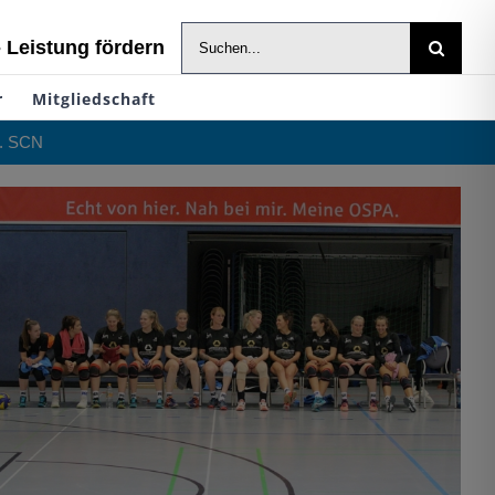
Suche
- Leistung fördern
nach:
r
Mitgliedschaft
s. SCN