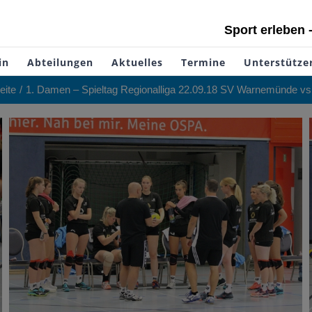
Sport erleben 
in
Abteilungen
Aktuelles
Termine
Unterstütze
eite
1. Damen – Spieltag Regionalliga 22.09.18 SV Warnemünde v