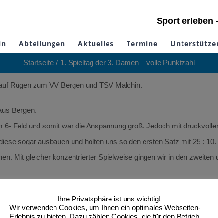
Sport erleben 
in
Abteilungen
Aktuelles
Termine
Unterstütze
Startseite
1. Spieltag der 3. Damen – volle Punktzahl
n auf Rügen zum VV Bergen und TSV Malchin.
aus Bergen.
em 6- Feld und somit war die Anspannung groß. Jedoch mit druckvollen
 diese sogar ausbauen und holten uns so den ersten Satz mit 25 : 1
hen. Mit gleicher konzentrierter Spielweise gingen wir in den zweite
Tages gegen den TSV Malchin.
Ihre Privatsphäre ist uns wichtig!
 wird.
Wir verwenden Cookies, um Ihnen ein optimales Webseiten-
Erlebnis zu bieten. Dazu zählen Cookies, die für den Betrieb