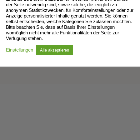
gang zu 13, zu 10 und zu 9 und somit auch das zweite Speil glatt i
der Seite notwendig sind, sowie solche, die lediglich zu
anonymen Statistikzwecken, für Komforteinstellungen oder zur
Anzeige personalisierter Inhalte genutzt werden. Sie können
selbst entscheiden, welche Kategorien Sie zulassen möchten.
älteren“ sowieso.
Bitte beachten Sie, dass auf Basis Ihrer Einstellungen
womöglich nicht mehr alle Funktionalitäten der Seite zur
Verfügung stehen.
Einstellungen
Alle akzeptieren