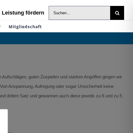
Suche
- Leistung fördern
nach:
r
Mitgliedschaft
 Aufschlägen, guten Zuspielen und starken Angriffen gingen wir
0. Von Anspannung, Aufregung oder sogar Unsicherheit keine
n und dritten Satz und gewannen auch diese jeweils zu 6 und zu 5