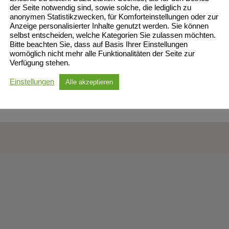
der Seite notwendig sind, sowie solche, die lediglich zu
in den Satz und lagen zum Seitenwechsel knapp mit 8:7 vorne. Dann 
anonymen Statistikzwecken, für Komforteinstellungen oder zur
Anzeige personalisierter Inhalte genutzt werden. Sie können
ten auch ein bisschen die Kräfte nach diesem kampfbetonten Spiel und
selbst entscheiden, welche Kategorien Sie zulassen möchten.
ten. Mädels, das war schon ein geiles Spiel von euch und sehr schö
Bitte beachten Sie, dass auf Basis Ihrer Einstellungen
womöglich nicht mehr alle Funktionalitäten der Seite zur
usehen.
Verfügung stehen.
ch.
Einstellungen
Alle akzeptieren
et am 24.11.2018 in der AEG-Halle gegen den VG Elmshorn statt.