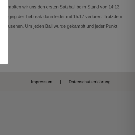
erkämpften wir uns den ersten Satzball beim Stand von 14:13,
 so ging der Tiebreak dann leider mit 15:17 verloren. Trotzdem
n anzusehen. Um jeden Ball wurde gekämpft und jeder Punkt
Impressum
Datenschutzerklärung