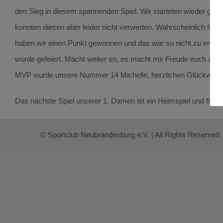
den Sieg in diesem spannenden Spiel. Wir starteten wieder gut 
konnten diesen aber leider nicht verwerten. Wahrscheinlich fehl
haben wir einen Punkt gewonnen und das war so nicht zu erwar
wurde gefeiert. Macht weiter so, es macht mir Freude euch zuz
MVP wurde unsere Nummer 14 Michelle, herzlichen Glückwuns
Das nächste Spiel unserer 1. Damen ist ein Heimspiel und find
© Sportclub Neubrandenburg e.V. | All Rights Reserved