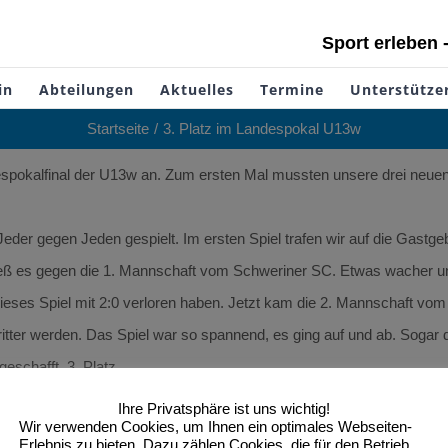
Sport erleben 
in
Abteilungen
Aktuelles
Termine
Unterstütze
Startseite
3. Platz im Landespokal U13w
okalfinal der U13w an. Zum ersten Mal mussten unsere drei neuen 
der gegen Jeden gespielt. Im ersten Spiel trafen wir auf die Gastg
hieß es gegen die 1. Mannschaft vom Schweriner SC. Etwas wacher und 
 dieses Spiel mit 2:0 verloren haben. Jetzt kam die 2. Mannschaft v
itter werden. Das Spiel war so spannend, es ging auf und ab. Sogar 
eschafft, 3. Platz.
ulina und Enni, die erst seit einigen Wochen Volleyball spielen. Dank
Ihre Privatsphäre ist uns wichtig!
Wir verwenden Cookies, um Ihnen ein optimales Webseiten-
Erlebnis zu bieten. Dazu zählen Cookies, die für den Betrieb