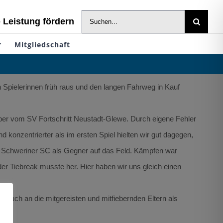
Suche
- Leistung fördern
nach:
r
Mitgliedschaft
Spielerinnen früh raus und den langen Fahrweg in Kauf
eber vom SV Fortschritt Neustadt-Glewe. Durch eigene Fehler
konzentrierter als im ersten Spiel hielten wir gut dagegen,
om Schweriner SC als Gegner auf das Feld. Kämpfen war
der Tiebreak musste her. Hier haben wir uns gleich einen
e auch an die mitgereisten und mitfiebernden Eltern als