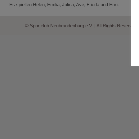
Es spielten Helen, Emilia, Julina, Ave, Frieda und Enni.
© Sportclub Neubrandenburg e.V. | All Rights Reserved