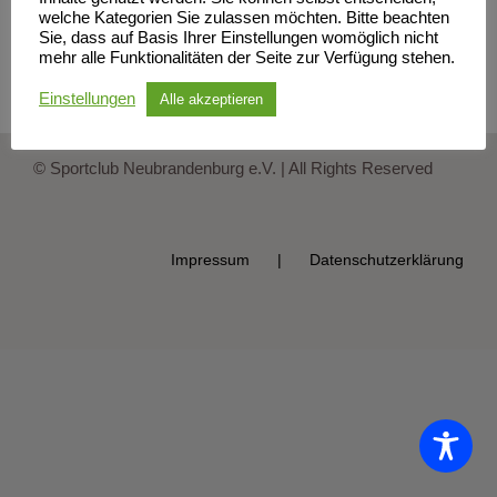
welche Kategorien Sie zulassen möchten. Bitte beachten
Es spielten: Nike, Marie, Lara, Paulin, Evija, Tia, Elisa, Mia,
Sie, dass auf Basis Ihrer Einstellungen womöglich nicht
mehr alle Funktionalitäten der Seite zur Verfügung stehen.
Pauline, Matilda, Oleksandra
Einstellungen
Alle akzeptieren
© Sportclub Neubrandenburg e.V. | All Rights Reserved
Impressum
Datenschutzerklärung