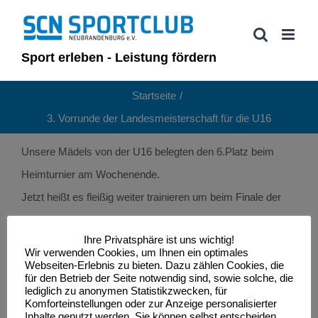
Zum
Inhalt
springen
Sport erleben - Leistung fördern
Startseite
3. Vorrunde der Landesmeisterschaft für die U16
Unsere Mädels von der U16 belegten den 6.Platz beim
Heimturnier am Wochenende.
Jetzt heißt es fleißig weiter trainieren um beim Finale der
Landesmeisterschaft abzuliefern.
Ihre Privatsphäre ist uns wichtig!
SCN vs. SV Warnemünde = 2:0 (25:10, 25:12)
Wir verwenden Cookies, um Ihnen ein optimales
SCN vs. TSG Zingst = 0:2 (12:25, 18:25)
Webseiten-Erlebnis zu bieten. Dazu zählen Cookies, die
für den Betrieb der Seite notwendig sind, sowie solche, die
SCN vs.
1.VC
Stralsund = 0:2 (13:25, 18:25)
lediglich zu anonymen Statistikzwecken, für
Komforteinstellungen oder zur Anzeige personalisierter
SCN vs.
1.VC
Parchim = 0:2 (18:25, 13:25)
Inhalte genutzt werden. Sie können selbst entscheiden,