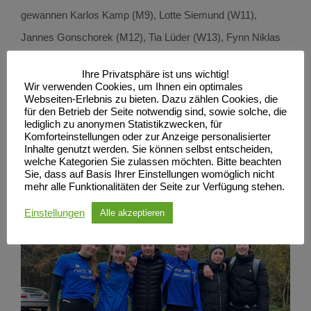
gewannen Karlos Kamp (M9), Lotte Siemund (W11),
Jannes Gonschorek (M12), Tia Lüder (W13), Fynn Niklas
Böhrs (M14), Jette Gonschorek (W15) und Chris Marvin
Ihre Privatsphäre ist uns wichtig!
Scheffler (MU20). Bronzemedaillen gingen an Elisa
Wir verwenden Cookies, um Ihnen ein optimales
Webseiten-Erlebnis zu bieten. Dazu zählen Cookies, die
Lehmann (W9), Tyler Nehring (M13) und Mia Stickel (W14).
für den Betrieb der Seite notwendig sind, sowie solche, die
lediglich zu anonymen Statistikzwecken, für
Nächster Höhepunkt ist am kommenden Wochenende der
Komforteinstellungen oder zur Anzeige personalisierter
erste Kadertest für die Saison 2022 und der Eignungstest
Inhalte genutzt werden. Sie können selbst entscheiden,
welche Kategorien Sie zulassen möchten. Bitte beachten
für die Aufnahme an das Sportgymnasium 2022.
Sie, dass auf Basis Ihrer Einstellungen womöglich nicht
mehr alle Funktionalitäten der Seite zur Verfügung stehen.
Ergebnisse Laage
Einstellungen
Alle akzeptieren