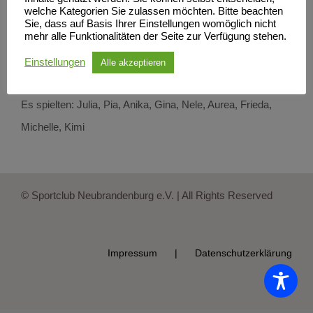
welche Kategorien Sie zulassen möchten. Bitte beachten
SCN vs. MSV Pampow III = 3:0 (25:16, 25:22, 25:20)
Sie, dass auf Basis Ihrer Einstellungen womöglich nicht
mehr alle Funktionalitäten der Seite zur Verfügung stehen.
SCN vs. VC Greifswald II = 1:3 (21:25, 19:25, 25:17, 19:25)
Einstellungen
Alle akzeptieren
Es spielten: Julia, Pia, Anika, Gina, Nele, Aurea, Frieda,
Michelle, Kimi
© Sportclub Neubrandenburg e.V. | All Rights Reserved
Impressum
Datenschutzerklärung