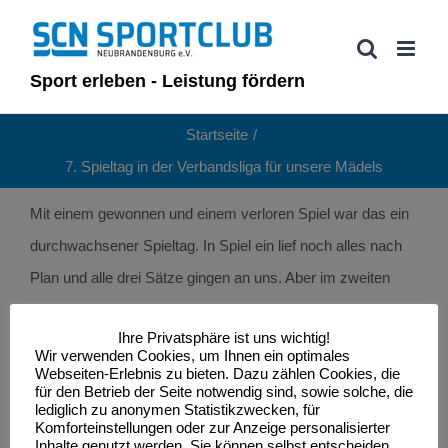
Zum
Inhalt
springen
Sport erleben - Leistung fördern
Startseite
7. Spieltag in der Verbandsliga für unsere Mädels
Mit einem gewonnen und einem verloren Spiel war das ein
durchwachsener Spieltag. In Spiel ein lief noch alles nach
Plan und alle drei Sätze gingen an uns. Aber im zweiten
Spiel machten wir viel zu viele Fehler im Aufschlag,
Ihre Privatsphäre ist uns wichtig!
Annahme und Angriff, daher ging das Spiel auch zu Recht
Wir verwenden Cookies, um Ihnen ein optimales
verloren. Schade Mädels, das könnt ihr auf jeden Fall viel
Webseiten-Erlebnis zu bieten. Dazu zählen Cookies, die
für den Betrieb der Seite notwendig sind, sowie solche, die
besser, aber solche Tage gibt es leider. Weiter geht es am
lediglich zu anonymen Statistikzwecken, für
Komforteinstellungen oder zur Anzeige personalisierter
nächsten Spieltag, am 01.02.2026 in Rostock.
Inhalte genutzt werden. Sie können selbst entscheiden,