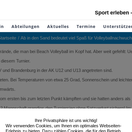
Sport erleben 
in
Abteilungen
Aktuelles
Termine
Unterstütze
tartseite
Ab in den Sand bedeutet viel Spaß für Volleyballnachwuch
rände, die man bei Beach Volleyball im Kopf hat. Aber weit gefehlt:
 diesem Turnier.
V und Brandenburg in der AK U12 und U13 angetreten sind.
ten. Bei Temperaturen von etwa 25 Grad, Sonnenschein und leichtem 
imwärts.
ersten bis zum letzten Punkt kämpften und sie hatten anders als in
 Mannschaft grandios den Turniersieg ohne Satzverlust sichern! Im 
te Mannschaft durchsetzen!
Ihre Privatsphäre ist uns wichtig!
Wir verwenden Cookies, um Ihnen ein optimales Webseiten-
le und im Spiel um Platz Fünf durch, und beeindruckten mit ihrer S
Erlebnis zu bieten. Dazu zählen Cookies, die für den Betrieb