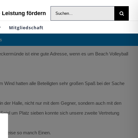
Suche
- Leistung fördern
nach:
r
Mitgliedschaft
s
 Ueckermünde ist eine gute Adresse, wenn es um Beach Volleyball
Wind hatten alle Beteiligten sehr großen Spaß bei der Sache
 der Halle, nicht nur mit dem Gegner, sondern auch mit den
Spiel um Platz sieben konnte sich unsere zweite Vertretung
pielweise so manch Einen.