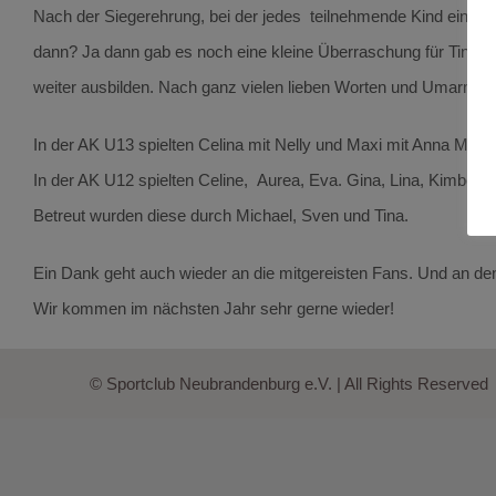
Nach der Siegerehrung, bei der jedes teilnehmende Kind einen P
dann? Ja dann gab es noch eine kleine Überraschung für Tina u
weiter ausbilden. Nach ganz vielen lieben Worten und Umarmu
In der AK U13 spielten Celina mit Nelly und Maxi mit Anna Marie
In der AK U12 spielten Celine, Aurea, Eva. Gina, Lina, Kimberly.
Betreut wurden diese durch Michael, Sven und Tina.
Ein Dank geht auch wieder an die mitgereisten Fans. Und an den 
Wir kommen im nächsten Jahr sehr gerne wieder!
© Sportclub Neubrandenburg e.V. | All Rights Reserved