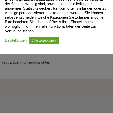
reis und natürlich die Urkunde überreicht bekommen hatte, ging es ab
der Seite notwendig sind, sowie solche, die lediglich zu
anonymen Statistikzwecken, für Komforteinstellungen oder zur
nd Sven. Ja, einen Abschiedsdank von der U12, denn ab der nächste
Anzeige personalisierter Inhalte genutzt werden. Sie können
selbst entscheiden, welche Kategorien Sie zulassen möchten.
ngen ging es dann Heimwärts.
Bitte beachten Sie, dass auf Basis Ihrer Einstellungen
womöglich nicht mehr alle Funktionalitäten der Seite zur
Verfügung stehen.
.
Einstellungen
Alle akzeptieren
 Ava, Millica und Helen.
großartigen Turnierausrichter.