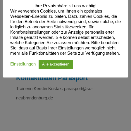
Ihre Privatsphäre ist uns wichtig!
Outrigger Thomas Austinat austinat@gmx.de
Wir verwenden Cookies, um Ihnen ein optimales
Webseiten-Erlebnis zu bieten. Dazu zählen Cookies, die
Allgemeine Sportgruppen Harry Hahne
für den Betrieb der Seite notwendig sind, sowie solche, die
lediglich zu anonymen Statistikzwecken, für
Harry.hahne@lk-seenplatte.de Kanujugend Wilhelm
Komforteinstellungen oder zur Anzeige personalisierter
Scheibeler w.scheibeler@scn-kanu.de
Inhalte genutzt werden. Sie können selbst entscheiden,
welche Kategorien Sie zulassen möchten. Bitte beachten
Sie, dass auf Basis Ihrer Einstellungen womöglich nicht
mehr alle Funktionalitäten der Seite zur Verfügung stehen.
Einstellungen
Alle akzeptieren
Kontaktdaten Parasport
Trainerin Kerstin Kustak: parasport@sc-
neubrandenburg.de