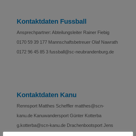
Kontaktdaten Fussball
Ansprechpartner: Abteilungsleiter Rainer Fiebig
0170 59 39 177 Mannschaftsbetreuer Olaf Nawrath
0172 96 45 85 3 fussball@sc-neubrandenburg.de
Kontaktdaten Kanu
Rennsport Matthes Scheffler matthes@scn-
kanu.de Kanuwandersport Günter Kotterba
g.kotterba@scn-kanu.de Drachenbootsport Jens
Uhthoff jensuhthoff@t-online.de Oceansport /