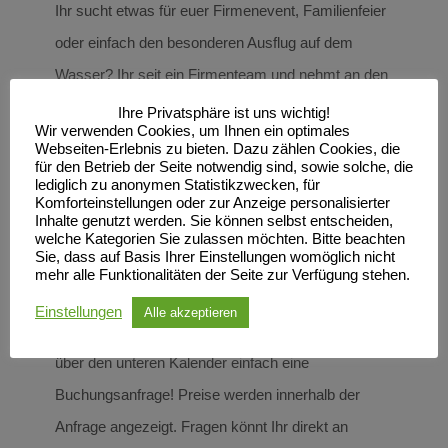
Ihr sucht etwas für euer Firmenevent, Familienfeier
oder einfach den besonderen Ausflug auf dem
Wasser? Ihr seit ein Firmenteam und nehmt an den
Neubrandenburger Wassersportspielen teil? Ihr
Ihre Privatsphäre ist uns wichtig!
Wir verwenden Cookies, um Ihnen ein optimales
möchtet euch auf den Wettkampf vorbereiten und
Webseiten-Erlebnis zu bieten. Dazu zählen Cookies, die
für den Betrieb der Seite notwendig sind, sowie solche, die
den Teamgeist stärken? Bei uns könnt Ihr eine
lediglich zu anonymen Statistikzwecken, für
Stunde im beliebten Drachenboot paddeln und Euer
Komforteinstellungen oder zur Anzeige personalisierter
Inhalte genutzt werden. Sie können selbst entscheiden,
Event wird so etwas aufgepeppt. Mit ein bisschen
welche Kategorien Sie zulassen möchten. Bitte beachten
Sie, dass auf Basis Ihrer Einstellungen womöglich nicht
Ehrgeiz, Takt und Kraft verbringt Ihr auf dem
mehr alle Funktionalitäten der Seite zur Verfügung stehen.
Neubrandenburger Tollensesee eine ganz
Einstellungen
Alle akzeptieren
besondere Stunde. Ihr habt Lust bekommen? Stellt
über den unteren Kalender einfach eine
Buchungsanfrage! Preise werden innerhalb der
Anfrage angezeigt. Fragen könnt Ihr direkt an