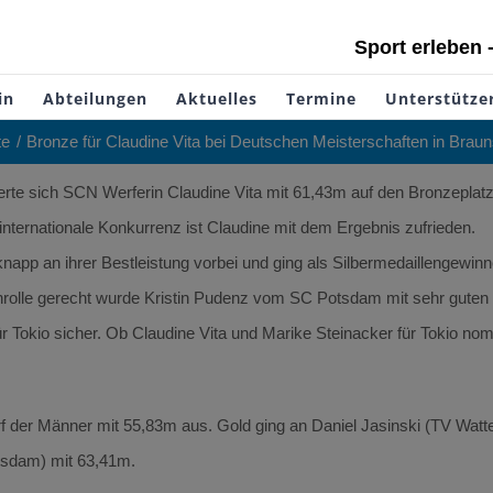
Sport erleben 
in
Abteilungen
Aktuelles
Termine
Unterstütze
te
Bronze für Claudine Vita bei Deutschen Meisterschaften in Brau
erte sich SCN Werferin Claudine Vita mit 61,43m auf den Bronzeplat
ternationale Konkurrenz ist Claudine mit dem Ergebnis zufrieden.
p an ihrer Bestleistung vorbei und ging als Silbermedaillengewinn
enrolle gerecht wurde Kristin Pudenz vom SC Potsdam mit sehr guten 
für Tokio sicher. Ob Claudine Vita und Marike Steinacker für Tokio no
der Männer mit 55,83m aus. Gold ging an Daniel Jasinski (TV Watten
tsdam) mit 63,41m.