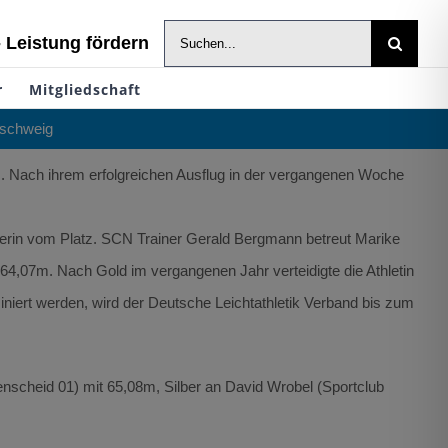
Suche
- Leistung fördern
nach:
r
Mitgliedschaft
nschweig
z. Nach ihrem erfolgreichen Ausflug in der vergangenen Woche
erin vom Platz. SCN Trainer Gerald Bergmann betreut Marike
64,07m. Nach Gold im vergangenen Jahr verteidigte die Athletin
miniert werden, wird der Deutsche Leichtathletik Verband bis zum
scheid 01) mit 65,08m, Silber an David Wrobel (Sportclub