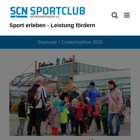
Zum
Inhalt
springen
Sport erleben - Leistung fördern
Startseite
Centertriathlon 2020