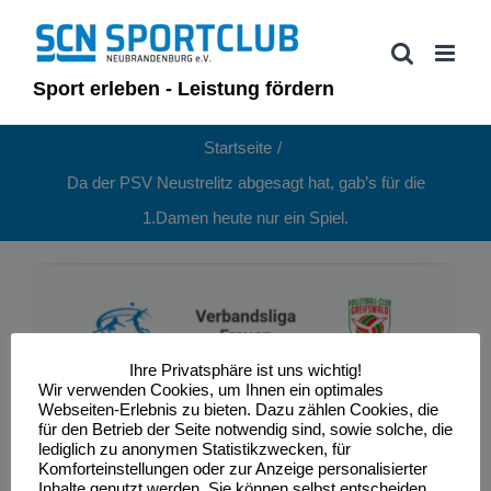
Zum
Inhalt
springen
Sport erleben - Leistung fördern
Startseite
Da der PSV Neustrelitz abgesagt hat, gab’s für die
1.Damen heute nur ein Spiel.
Ihre Privatsphäre ist uns wichtig!
Wir verwenden Cookies, um Ihnen ein optimales
Webseiten-Erlebnis zu bieten. Dazu zählen Cookies, die
für den Betrieb der Seite notwendig sind, sowie solche, die
lediglich zu anonymen Statistikzwecken, für
Komforteinstellungen oder zur Anzeige personalisierter
Inhalte genutzt werden. Sie können selbst entscheiden,