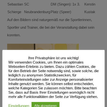
Sebastian
SC
DM (Singen): 1x 3.
Kerstin
Schierge
Neubrandenburg
Platz (Speer)
Kustak
Auf den Bildern sind naturgemäß nur die Sportlerinnen,
Sportler und Trainer, die bei der Veranstaltung dabei sein
konnten.
Ihre Privatsphäre ist uns wichtig!
Wir verwenden Cookies, um Ihnen ein optimales
Webseiten-Erlebnis zu bieten. Dazu zählen Cookies, die
für den Betrieb der Seite notwendig sind, sowie solche, die
lediglich zu anonymen Statistikzwecken, für
Komforteinstellungen oder zur Anzeige personalisierter
Inhalte genutzt werden. Sie können selbst entscheiden,
welche Kategorien Sie zulassen möchten. Bitte beachten
Sie, dass auf Basis Ihrer Einstellungen womöglich nicht
mehr alle Funktionalitäten der Seite zur Verfügung stehen.
Einstellungen
Alle akzeptieren