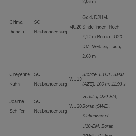
2,06 m
Gold, DJHM,
Chima
SC
MU20
Sindelfingen, Hoch,
Ihenetu
Neubrandenburg
2,12 m Bronze, U23-
DM, Wetzlar, Hoch,
2,08 m
Cheyenne
SC
Bronze, EYOF, Baku
WU18
Kuhn
Neubrandenburg
(AZE), 100 m: 11,93 s
Verletzt, U20-EM,
Joanne
SC
WU20
Boras (SWE),
Schiffer
Neubrandenburg
Siebenkampf
U20-EM, Boras
(SWE), Diskus