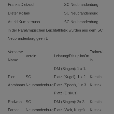
Franka Dietzsch
SC Neubrandenburg
Dieter Kollark
SC Neubrandenburg
Astrid Kumbernuss
SC Neubrandenburg
In der Paralympischen Leichtathletik wurden aus dem SC
Neubrandenburg geehrt:
Vorname
Trainer/-
Verein
Leistung/Disziplin/Ort
Name
in
DM (Singen): 1 x 1.
Pien
SC
Platz (Kugel), 1 x 2.
Kerstin
Abrahams
Neubrandenburg
Platz (Speer), 1 x 3.
Kustak
Platz (Diskus)
Radwan
SC
DM (Singen): 2x 2.
Kerstin
Farhat
Neubrandenburg
Platz (Weit, Kugel)
Kustak