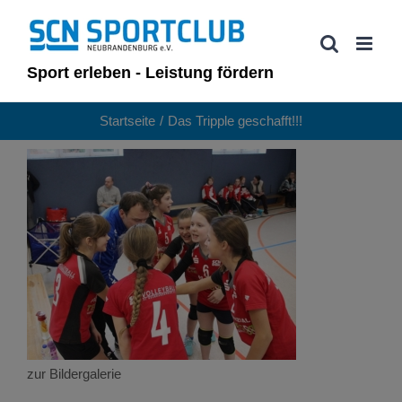
Zum
Inhalt
springen
Sport erleben - Leistung fördern
Startseite
Das Tripple geschafft!!!
zur Bildergalerie