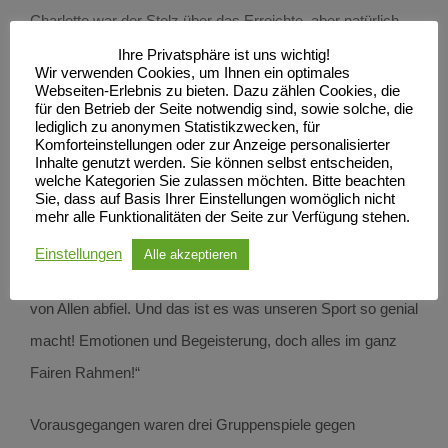
Charlotte war der Stolz über das Erreichte, aber natürlich
auch große Erschöpfung anzusehen!
Ihre Privatsphäre ist uns wichtig!
Wir verwenden Cookies, um Ihnen ein optimales
Der Trainer beschreibt seine Emotionen: „Einfach nur
Webseiten-Erlebnis zu bieten. Dazu zählen Cookies, die
für den Betrieb der Seite notwendig sind, sowie solche, die
Begeisterung! Es war toll mit anzusehen wie die Mädels ihr
lediglich zu anonymen Statistikzwecken, für
Komforteinstellungen oder zur Anzeige personalisierter
bereits Erlerntes mit unheimlich viel Spaß und Siegeswillen
Inhalte genutzt werden. Sie können selbst entscheiden,
auf dem Parket unter Beweis stellten. Wie wir und unsere
welche Kategorien Sie zulassen möchten. Bitte beachten
Sie, dass auf Basis Ihrer Einstellungen womöglich nicht
Zuschauer in den vier Spielen des Turnieres mitfieberten
mehr alle Funktionalitäten der Seite zur Verfügung stehen.
war einfach unglaublich, alle konnten am Ende nur erledigt
Einstellungen
Alle akzeptieren
sein. Man spürte regelrecht, wie diese Last, dieser Druck
von Allen abfiel. Und das ist es was unseren Sport so genial
macht! Emotionen und Begeisterung, doch alles im ganz
Fairen Rahmen!“
Vorausgegangen waren drei Gruppenspiele gegen