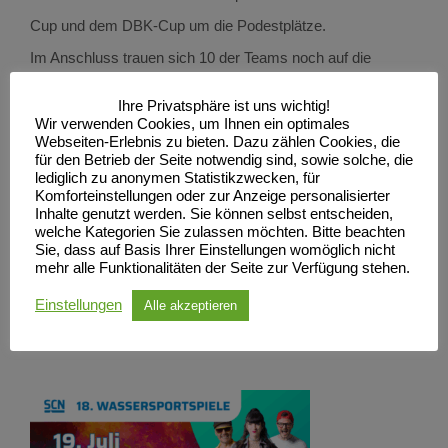
Cup und dem DBK-Cup um die Podestplätze.
Im Anschluss trauen sich 10 der Teams noch auf die
Langstrecke über 1.350 Meter. Die Königsdisziplin! Hier
Ihre Privatsphäre ist uns wichtig!
fahren die Boote mit 20 Sek. Startabstand ein
Wir verwenden Cookies, um Ihnen ein optimales
Webseiten-Erlebnis zu bieten. Dazu zählen Cookies, die
Verfolgungsrennen im Rundkurs und absolvieren mit 3
für den Betrieb der Seite notwendig sind, sowie solche, die
lediglich zu anonymen Statistikzwecken, für
Wenden die zweimalige Umrundung der Regattastrecke.
Komforteinstellungen oder zur Anzeige personalisierter
Inhalte genutzt werden. Sie können selbst entscheiden,
welche Kategorien Sie zulassen möchten. Bitte beachten
Am Abend nach der Siegerehrung heizen euch „Diese
Sie, dass auf Basis Ihrer Einstellungen womöglich nicht
mehr alle Funktionalitäten der Seite zur Verfügung stehen.
Typen“ so richtig ein, damit wir eine unvergessliche After-
Race-Party erleben können. Am Abend sind noch Tickets
Einstellungen
Alle akzeptieren
an der Abendkasse zu erwerben.