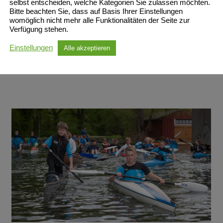
selbst entscheiden, welche Kategorien Sie zulassen möchten.
Bitte beachten Sie, dass auf Basis Ihrer Einstellungen
Wettkampfklasse Ü 60 ) für das Nationalteam
womöglich nicht mehr alle Funktionalitäten der Seite zur
qualifizieren. Ebenfalls in der Klasse der über 60-
Verfügung stehen.
jährigen kämpfen Ralf Zander und Steffen Gödecke
Einstellungen
Alle akzeptieren
um Lorbeeren für das deutsche
[...]
Anpaddeln am 11. Mai 2025
Kanu