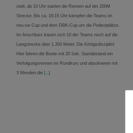
statt, ab 10 Uhr starten die Rennen auf der 200M
Strecke. Bis ca. 16:15 Uhr kämpfen die Teams im
neu.sw Cup und dem DBK-Cup um die Podestplätze.
Im Anschluss trauen sich 10 der Teams noch auf die
Langstrecke über 1.350 Meter. Die Königsdisziplin!
Hier fahren die Boote mit 20 Sek. Startabstand ein
Verfolgungsrennen im Rundkurs und absolvieren mit
3 Wenden die
[...]