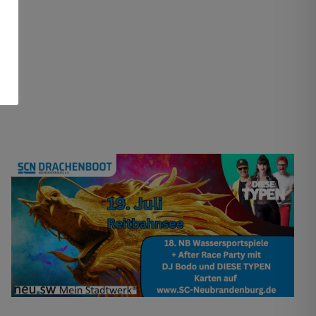
Erste Teams angemeldet
Drachenboot
Kanu