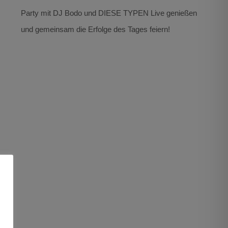
Party mit DJ Bodo und DIESE TYPEN Live genießen
und gemeinsam die Erfolge des Tages feiern!