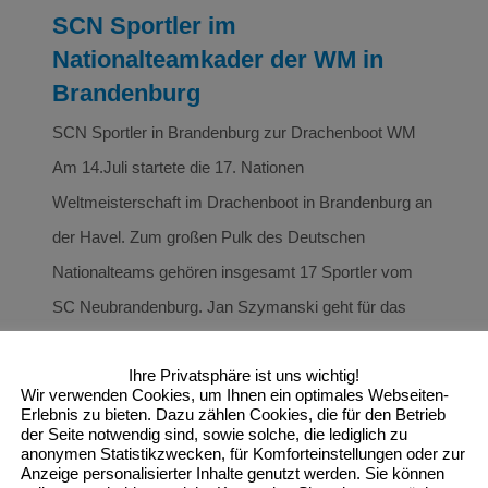
SCN Sportler im
Nationalteamkader der WM in
Brandenburg
SCN Sportler in Brandenburg zur Drachenboot WM
Am 14.Juli startete die 17. Nationen
Weltmeisterschaft im Drachenboot in Brandenburg an
der Havel. Zum großen Pulk des Deutschen
Nationalteams gehören insgesamt 17 Sportler vom
SC Neubrandenburg. Jan Szymanski geht für das
Premier Team an den Start, Carola Drechsler ( geb.
Ihre Privatsphäre ist uns wichtig!
Zirzow ), frühere Kanu Weltmeisterin und
Wir verwenden Cookies, um Ihnen ein optimales Webseiten-
Olympiasiegerin, möchte sich noch mal der
Erlebnis zu bieten. Dazu zählen Cookies, die für den Betrieb
der Seite notwendig sind, sowie solche, die lediglich zu
sportlichen Herausforderung im Drachenbootsport
anonymen Statistikzwecken, für Komforteinstellungen oder zur
Anzeige personalisierter Inhalte genutzt werden. Sie können
stellen und konnte sich im Senior C Bereich (