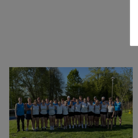
Jugendnationalteam trainiert auf dem
Tollensesee
Drachenboot
Kanu