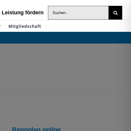
Suche
- Leistung fördern
nach:
r
Mitgliedschaft
Rennplan online