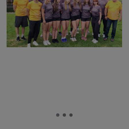
SCN Sportler im Nationalteamkader der WM in
Brandenburg
Drachenboot