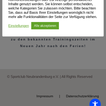
Inhalte genutzt werden. Sie können selbst entscheiden,
welche Kategorien Sie zulassen möchten. Bitte beachten
Sie, dass auf Basis Ihrer Einstellungen womöglich nicht
mehr alle Funktionalitäten der Seite zur Verfügung stehen.
Zeit
DANKE
zu sagen: Danke, dass ihr
Einstellungen
Alle akzeptieren
mit und bei uns tanzt! Wir freuen uns
auf den Beginn des Trainings regulär
zu den bekannten Trainingszeiten im
Neuen Jahr nach den Ferien!
© Sportclub Neubrandenburg e.V. | All Rights Reserved
Impressum
Datenschutzerklärung