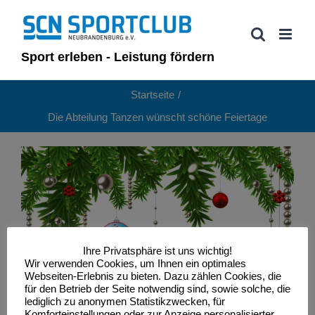
Zum
Inhalt
springen
Sport erleben - Leistung fördern
Startseite
Die Abteilung Tanzen wünscht schöne Feiertage
Ihre Privatsphäre ist uns wichtig!
Wir verwenden Cookies, um Ihnen ein optimales
Webseiten-Erlebnis zu bieten. Dazu zählen Cookies, die
für den Betrieb der Seite notwendig sind, sowie solche, die
lediglich zu anonymen Statistikzwecken, für
Komforteinstellungen oder zur Anzeige personalisierter