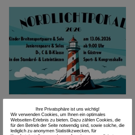
DTV Tanzturniere und
Breitensportwettbewerbe NORDLICHTPOKAL
13.Juni 2026
ERGEBNISSE & ERFOLGE
NEWS
Tanzen
Tanzen Ergebnisse
DTV Tanzturniere und
Ihre Privatsphäre ist uns wichtig!
Wir verwenden Cookies, um Ihnen ein optimales
Breitensportwettbewerbe
Webseiten-Erlebnis zu bieten. Dazu zählen Cookies, die
NORDLICHTPOKAL 13.Juni
für den Betrieb der Seite notwendig sind, sowie solche, die
lediglich zu anonymen Statistikzwecken, für