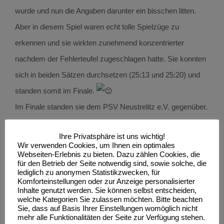
wurde und nun die Angaben darunter ein bisschen litten.
Aber in diesem Spiel waren echt tolle Spielzüge zu
erkennen und sie wirkten zunehmend konzentrierter
nachdem der Fehlerteufel zugeschlagen hatte. Sie konnten
sich in beiden Sätzen durchsetzen (25:13 und 25:20) und
standen somit im Finale.
Im Finale standen sie dem PSV Neustrelitz e.V. gegenüber.
Oh je, was war los??? Sie wirkten sehr konfus und es
Ihre Privatsphäre ist uns wichtig!
herrschte auch keine Absprache und somit vergaben sie
Wir verwenden Cookies, um Ihnen ein optimales
etliche Bälle. Nach einer Auszeit konnten sie sich aber auf
Webseiten-Erlebnis zu bieten. Dazu zählen Cookies, die
für den Betrieb der Seite notwendig sind, sowie solche, die
ihr Können besinnen und gaben noch einmal alles. Sie
lediglich zu anonymen Statistikzwecken, für
Komforteinstellungen oder zur Anzeige personalisierter
spickten das Spiel mit sehr schönen Aktionen und zeigten
Inhalte genutzt werden. Sie können selbst entscheiden,
welche Kategorien Sie zulassen möchten. Bitte beachten
was in ihnen steckt. Somit reichte es für den Pokalsieg
Sie, dass auf Basis Ihrer Einstellungen womöglich nicht
mehr alle Funktionalitäten der Seite zur Verfügung stehen.
(25:16 und 25:15). Wir, und auch das Trainerteam, sind