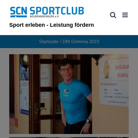
Zum
Inhalt
springen
Sport erleben - Leistung fördern
Startseite
DM Grimma 2019