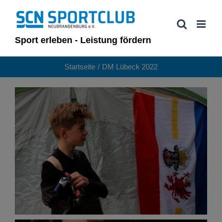
Zum
Inhalt
springen
Sport erleben - Leistung fördern
Startseite
DM Lübeck 2022