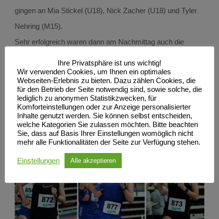
gingen an Mia Stickel (U18), Nick Zacher (U18) und Tyler
Nehring (M15).
Sehr erfolgreich waren dann am Nachmittag auch die
jüngeren Athleten beim Schülersportfest an selber Stelle
Ihre Privatsphäre ist uns wichtig!
Wir verwenden Cookies, um Ihnen ein optimales
unterwegs. Über 800m konnten hier mit August Schult
Webseiten-Erlebnis zu bieten. Dazu zählen Cookies, die
(M10), Karlos Kamp (M11), Hugo Bluhm (M12), Mia
für den Betrieb der Seite notwendig sind, sowie solche, die
lediglich zu anonymen Statistikzwecken, für
Fehrmann (W10) und Nia Berner (W11) gleich 5 Siege
Komforteinstellungen oder zur Anzeige personalisierter
Inhalte genutzt werden. Sie können selbst entscheiden,
errungen werden. Lia Lotta Schultz (W10) wurde Zweite,
welche Kategorien Sie zulassen möchten. Bitte beachten
Sie, dass auf Basis Ihrer Einstellungen womöglich nicht
Polly Vierhufe wurde Dritte in der W12).
mehr alle Funktionalitäten der Seite zur Verfügung stehen.
Einstellungen
Alle akzeptieren