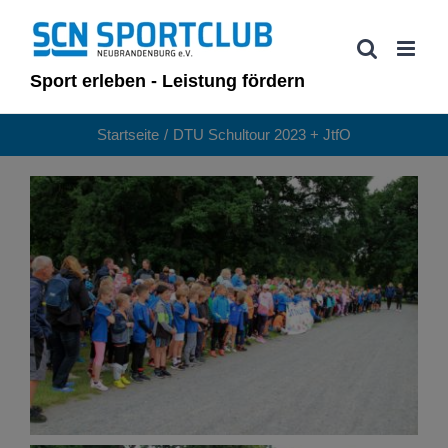
Zum
Inhalt
springen
Sport erleben - Leistung fördern
Startseite
DTU Schultour 2023 + JtfO