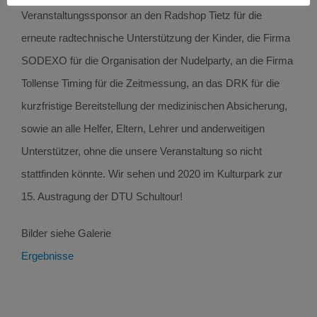
Veranstaltungssponsor an den Radshop Tietz für die
erneute radtechnische Unterstützung der Kinder, die Firma
SODEXO für die Organisation der Nudelparty, an die Firma
Tollense Timing für die Zeitmessung, an das DRK für die
kurzfristige Bereitstellung der medizinischen Absicherung,
sowie an alle Helfer, Eltern, Lehrer und anderweitigen
Unterstützer, ohne die unsere Veranstaltung so nicht
stattfinden könnte. Wir sehen und 2020 im Kulturpark zur
15. Austragung der DTU Schultour!
Bilder siehe Galerie
Ergebnisse