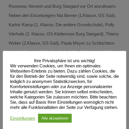
Rosenow, Neverin und Burg Stargard vor Ort anzufeuern.
Neben den Einzelsiegern Nia Berner (1.Klasse, GS Süd),
Karlos Kamp (1. Klasse, Die andere Grundschule), Polly
Vierhufe (2. Klasse, GS Kletterrose Burg Stargard), Thierry
Weber (2.Klasse, GS Süd), Paula Meyer zu Schlochtern
(3.Klasse, GS West am See), Paulo Raasch (3.Klasse, GS
Ihre Privatsphäre ist uns wichtig!
Süd), Tia Lüder (4.Klasse, Grundshcule Neverin) und Birk
Wir verwenden Cookies, um Ihnen ein optimales
Bült (4.Klasse, Grundschule Neverin) konnte sich nicht
Webseiten-Erlebnis zu bieten. Dazu zählen Cookies, die
für den Betrieb der Seite notwendig sind, sowie solche, die
ganz unerwartet die Grundschule Süd den Pokal für die
lediglich zu anonymen Statistikzwecken, für
Komforteinstellungen oder zur Anzeige personalisierter
erfolgreichste Schule sichern. Wegen
Inhalte genutzt werden. Sie können selbst entscheiden,
welche Kategorien Sie zulassen möchten. Bitte beachten
Terminüberschneidungen konnte in diesem Jahr der
Sie, dass auf Basis Ihrer Einstellungen womöglich nicht
langjährige Widersacher der Grundschule Süd, die
mehr alle Funktionalitäten der Seite zur Verfügung stehen.
Grundschule West am See, leider nicht teilnehmen.
Einstellungen
Alle akzeptieren
Ein herzliches Dankeschön geht neben unserem neuen