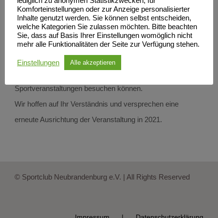
lediglich zu anonymen Statistikzwecken, für
Komforteinstellungen oder zur Anzeige personalisierter
Weiterhin respektieren wir, dass die Grundschulen nach
Inhalte genutzt werden. Sie können selbst entscheiden,
den langen Schließungen im Mai in der verbleibenden
welche Kategorien Sie zulassen möchten. Bitte beachten
Sie, dass auf Basis Ihrer Einstellungen womöglich nicht
kurzen Zeit bis zu den Ferien zunächst einmal ihren
mehr alle Funktionalitäten der Seite zur Verfügung stehen.
pädagogischen Aufgaben nachkommen müssen und
Einstellungen
Alle akzeptieren
vielleicht nicht unbedingt ganztägige außerschulische
Sportveranstaltungen besuchen können.
Wir hoffen auf Ihr Verständnis und versprechen eine
erneute Ausrichtung der Veranstaltung in 2021.
© Sportclub Neubrandenburg e.V. | All Rights Reserved
Impressum
Datenschutzerklärung