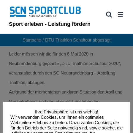
Zum
Inhalt
springen
Sport erleben - Leistung fördern
Startseite
DTU Triathlon Schultour abgesagt
Leider müssen wir die für den 6.Mai 2020 in
Neubrandenburg geplante „DTU Triathlon Schultour 2020“,
veranstaltet durch den SC Neubrandenburg – Abteilung
Triathlon, absagen.
Aufgrund der momentanen unklaren Situation den April und
Mai betreffend, und den aber jetzt anstehenden
organisatorischen und finanziellen Aufwendungen, haben
Ihre Privatsphäre ist uns wichtig!
Wir verwenden Cookies, um Ihnen ein optimales
wir beschlossen, den Schülertriathlon in Neubrandenburg
Webseiten-Erlebnis zu bieten. Dazu zählen Cookies, die
für den Betrieb der Seite notwendig sind, sowie solche, die
zum ersten Mal seit 15 Jahren nicht durchzuführen.‘