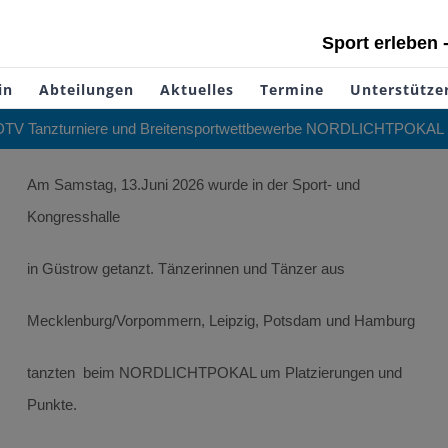
Sport erleben 
in
Abteilungen
Aktuelles
Termine
Unterstütze
DTV Tanzturniere und Breitensportwettbewerbe NORDLICHTPOKAL 
Am Samstag, 13.Juni 2026 wurde in der Sport- und
Kongresshalle
in Güstrow getanzt. Tänzerinnen und Tänzer aus
Mecklenburg/Vorpommern, Leipzig, Potsdam und Hamburg
tanzten beim NORDLICHTPOKAL um Platzierungen und
Punkte.