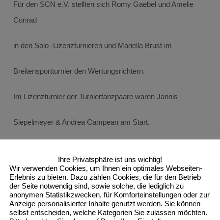
Für den SCN e.V. stellten sich Romy Gaebel und Amelie
Conrad
in den Solo -Lizenzturnieren und Mariella Brust im
Breitensportturnier den Wertungsrichtern.
Im Lizenzturnier der Turniertanzpaare waren Jannis
Siepelmeyer & Andrea Campean am Start.
Folgende Platzierungen wurden erreicht:
Ihre Privatsphäre ist uns wichtig!
Wir verwenden Cookies, um Ihnen ein optimales Webseiten-
Latein Jun II D (
4 Paare
)
Erlebnis zu bieten. Dazu zählen Cookies, die für den Betrieb
der Seite notwendig sind, sowie solche, die lediglich zu
anonymen Statistikzwecken, für Komforteinstellungen oder zur
2.Platz Jannis & Andrea-
Anzeige personalisierter Inhalte genutzt werden. Sie können
selbst entscheiden, welche Kategorien Sie zulassen möchten.