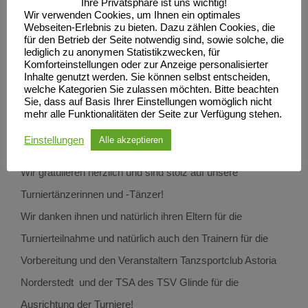
Ihre Privatsphäre ist uns wichtig!
Wir verwenden Cookies, um Ihnen ein optimales
hier erreichten sie das Finale und den 5.Platz von 7 Paaren.
Webseiten-Erlebnis zu bieten. Dazu zählen Cookies, die
für den Betrieb der Seite notwendig sind, sowie solche, die
Am Sonntag waren dann unsere Solo-Mädels unterwegs
lediglich zu anonymen Statistikzwecken, für
und tanzten um die Glinder Sommerpokale. Erst einmal
Komforteinstellungen oder zur Anzeige personalisierter
Inhalte genutzt werden. Sie können selbst entscheiden,
erreichten beim Lateinturnier mit 9 Tänzerinnen Amelie
welche Kategorien Sie zulassen möchten. Bitte beachten
Sie, dass auf Basis Ihrer Einstellungen womöglich nicht
Platz 5 und Romy Platz 4. Dann wurde auch noch Standard
mehr alle Funktionalitäten der Seite zur Verfügung stehen.
getanzt. Hier starteten 7 Tänzerinnen und Amelie ertanzte
Einstellungen
Alle akzeptieren
sich den 4.Platz und Romy den 2. Platz.
Wir gratulieren herzlich und sind stolz auf unsere
Turniertänzerinnen und -Tänzer!
Wir danken ihnen und natürlich ihren Eltern für die
Turnierteilnahme und natürlich auch den Trainern für die
Vorbereitung und den Veranstaltern Tanzsportclub Astoria
Norderstedt und der TSA des TSV Glinde für die
Ausrichtung der Turniere!