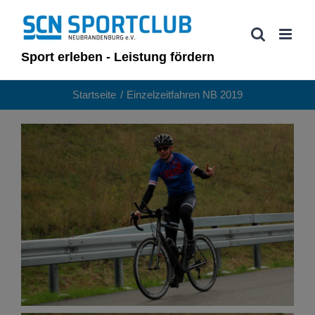
Zum
Inhalt
springen
Sport erleben - Leistung fördern
Startseite
Einzelzeitfahren NB 2019