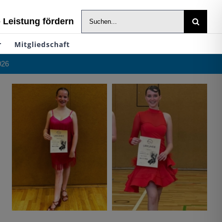
Suche
- Leistung fördern
nach:
r
Mitgliedschaft
026