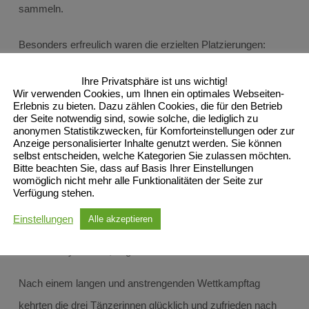
sammeln.
Besonders erfreulich waren die erzielten Platzierungen:
Lateintänze
Ihre Privatsphäre ist uns wichtig!
Wir verwenden Cookies, um Ihnen ein optimales Webseiten-
Erlebnis zu bieten. Dazu zählen Cookies, die für den Betrieb
Romy Gaebel, Junioren II D: 5. Platz
der Seite notwendig sind, sowie solche, die lediglich zu
anonymen Statistikzwecken, für Komforteinstellungen oder zur
Amelie Conrad, Junioren II C: 4. Platz
Anzeige personalisierter Inhalte genutzt werden. Sie können
selbst entscheiden, welche Kategorien Sie zulassen möchten.
Christina Zoi, Jugend C: 5. Platz
Bitte beachten Sie, dass auf Basis Ihrer Einstellungen
womöglich nicht mehr alle Funktionalitäten der Seite zur
Standardtänze
Verfügung stehen.
Einstellungen
Alle akzeptieren
Romy Gaebel, Junioren II D: 2. Platz
Romy Gaebel, Jugend D: 2. Platz
Nach einem langen und anstrengenden Wettkampftag
kehrten die drei Tänzerinnen glücklich und zufrieden nach