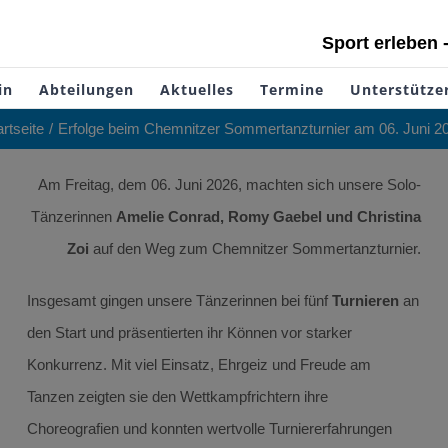
Sport erleben 
in
Abteilungen
Aktuelles
Termine
Unterstütze
artseite
Erfolge beim Chemnitzer Sommertanzturnier am 06. Juni 2
Am Freitag, dem 06. Juni 2026, machten sich unsere Solo-
Tänzerinnen
Amelie Conrad, Romy Gaebel und Christina
Zoi
auf den Weg zum Chemnitzer Sommertanzturnier.
Insgesamt gingen unsere Tänzerinnen bei fünf
Turnieren
an
den Start und präsentierten ihr Können vor starker
Konkurrenz. Mit viel Einsatz, Ehrgeiz und Freude am
Tanzen zeigten sie den Wettkampfrichtern ihre
Choreografien und konnten wertvolle Turniererfahrungen