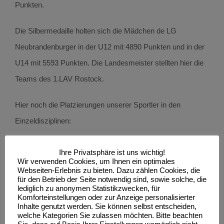
Punkten.
Die Silbermedaille holten sich die Mädchen de LG
Neubrandenburger in der U12 mit 4890 Punkten und in der
U14 mit 5593 Punkten. Die Landesmeister stellten hier die
Teams des 1.LAV Rostock.
Hier noch die Platzierungen unserer Sportler in den
Einzeldisziplinen:
AK11m:
Ihre Privatsphäre ist uns wichtig!
Wir verwenden Cookies, um Ihnen ein optimales
Joe Caine Blackburn im Weitsprung mit 4,48
Webseiten-Erlebnis zu bieten. Dazu zählen Cookies, die
Meter und Ballwerfen mit 38 Metern (1. Platz).
für den Betrieb der Seite notwendig sind, sowie solche, die
lediglich zu anonymen Statistikzwecken, für
4x50m Staffel in 30,06 sec. mit Joe Caine
Komforteinstellungen oder zur Anzeige personalisierter
Inhalte genutzt werden. Sie können selbst entscheiden,
Blackburn, Yannick Rennack, Max Steiner und
welche Kategorien Sie zulassen möchten. Bitte beachten