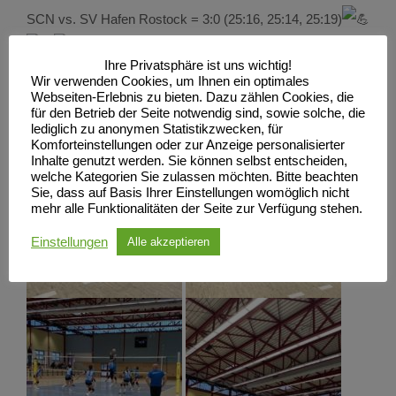
SCN vs. SV Hafen Rostock = 3:0 (25:16, 25:14, 25:19)
Ihre Privatsphäre ist uns wichtig!
https://www.vmv24.de/…/tabelle/VerbandsligaFrauen.html
Wir verwenden Cookies, um Ihnen ein optimales
Webseiten-Erlebnis zu bieten. Dazu zählen Cookies, die
für den Betrieb der Seite notwendig sind, sowie solche, die
lediglich zu anonymen Statistikzwecken, für
Komforteinstellungen oder zur Anzeige personalisierter
Inhalte genutzt werden. Sie können selbst entscheiden,
welche Kategorien Sie zulassen möchten. Bitte beachten
Sie, dass auf Basis Ihrer Einstellungen womöglich nicht
mehr alle Funktionalitäten der Seite zur Verfügung stehen.
Einstellungen
Alle akzeptieren