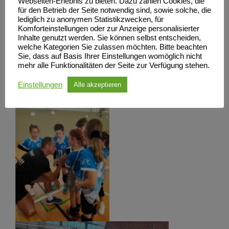
Webseiten-Erlebnis zu bieten. Dazu zählen Cookies, die
für den Betrieb der Seite notwendig sind, sowie solche, die
Danke für die tolle Unterstützung seitens der Eltern und
lediglich zu anonymen Statistikzwecken, für
anfeuernden Fan´s.
Komforteinstellungen oder zur Anzeige personalisierter
Inhalte genutzt werden. Sie können selbst entscheiden,
Es spielten für
welche Kategorien Sie zulassen möchten. Bitte beachten
Sie, dass auf Basis Ihrer Einstellungen womöglich nicht
SCN I: Marie, Mariella, Pauline, Lena, Laura und Jessica
mehr alle Funktionalitäten der Seite zur Verfügung stehen.
und für den
Einstellungen
Alle akzeptieren
SCN II: Ida, Lotti, Levke, Eevi und Isabell