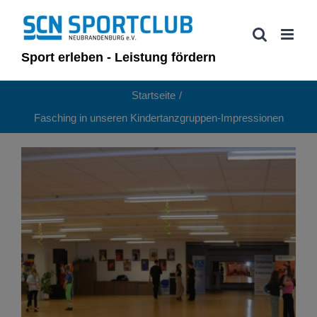
Zum
Inhalt
springen
Sport erleben - Leistung fördern
Startseite
Fasching in unseren Kindertanzgruppen-Impressionen