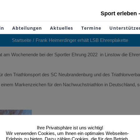
Sport erleben 
in
Abteilungen
Aktuelles
Termine
Unterstütze
Startseite
Frank Heimerdinger erhält LSB Ehrenplakette
at am Wochenende bei der Sportler Ehrung 2022 in Linstow die Eh
t für den Triathlonsport des SC Neubrandenburg und des Triathlonv
einem Markenzeichen für den Nachwuchstriathlon in Deutschland, sow
Ihre Privatsphäre ist uns wichtig!
Wir verwenden Cookies, um Ihnen ein optimales Webseiten-
Erlebnis zu bieten. Dazu zählen Cookies, die für den Betrieb