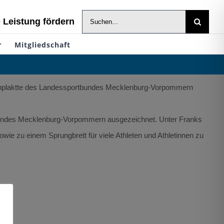
Suche
- Leistung fördern
nach:
r
Mitgliedschaft
renplaktte des Landessportbundes Mecklenburg-Vorpommern
erbandes Mecklenburg-Vorpommern ausgezeichnet. Unter Franks
ie zu einem Sprungbrett für viele Athleten und Athletinnen zu