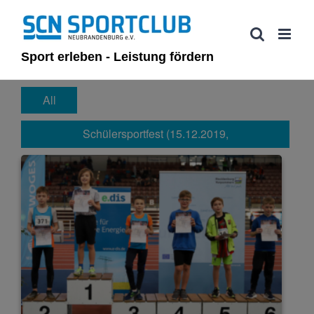
Zum
Inhalt
springen
Sport erleben - Leistung fördern
All
Schülersportfest (15.12.2019,
Siegerehrungen)