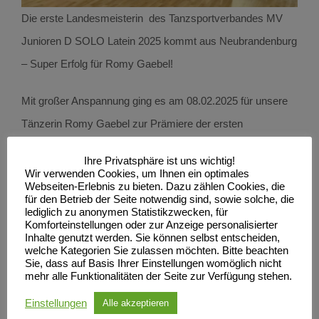
Die erste Landesmeisterin des Tanzsportverbandes MV
Junioren D SOLO Latein 2025 kommt aus Neubrandenburg
– Super Erfolg für Romy Gaebel!
Mit großer Anspannung ging es am 08.02.2025 für unsere
Tänzerin Romy Gaebel zur Prämiere der ersten
Gemeinsamen Landesmeister-schaften NORD der SOLO
Ihre Privatsphäre ist uns wichtig!
Tänzerinnen und Tänzer nach Soltau. Die TSA im MTV
Wir verwenden Cookies, um Ihnen ein optimales
Webseiten-Erlebnis zu bieten. Dazu zählen Cookies, die
Soltau e.V. richtete die
Gemeinsamen Landesmeister-
für den Betrieb der Seite notwendig sind, sowie solche, die
lediglich zu anonymen Statistikzwecken, für
schaften NORD SOLO Jugend Latein
aus.
Komforteinstellungen oder zur Anzeige personalisierter
Inhalte genutzt werden. Sie können selbst entscheiden,
welche Kategorien Sie zulassen möchten. Bitte beachten
Ergebnis Turnier Junioren D Latein SOLO
Sie, dass auf Basis Ihrer Einstellungen womöglich nicht
mehr alle Funktionalitäten der Seite zur Verfügung stehen.
6.Platz RomyGaebel SCN e.V, Abteilung
Einstellungen
Alle akzeptieren
Tanzen
Landesmeisterin TMV