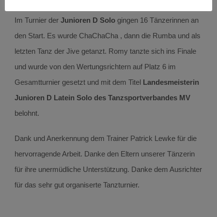
Im Turnier der
Junioren D
Solo
gingen 16 Tänzerinnen an
den Start. Es wurde ChaChaCha , dann die Rumba und als
letzten Tanz der Jive getanzt. Romy tanzte sich ins Finale
und wurde von den Wertungsrichtern auf Platz 6 im
Gesamtturnier gesetzt und mit dem Titel
Landesmeisterin
Junioren D Latein Solo des Tanzsportverbandes MV
belohnt.
Dank und Anerkennung dem Trainer Patrick Lewke für die
hervorragende Arbeit. Danke den Eltern unserer Tänzerin
für ihre unermüdliche Unterstützung. Danke dem Ausrichter
für das sehr gut organiserte Tanzturnier.