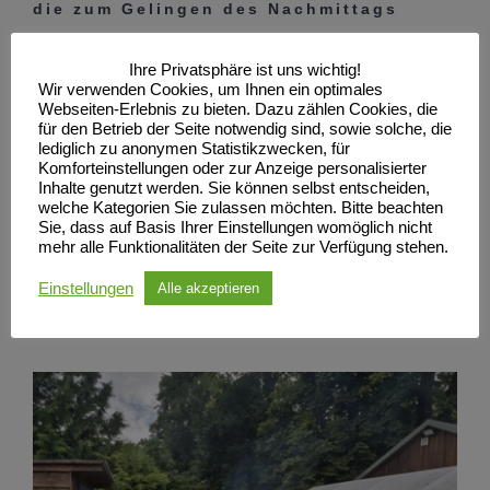
die zum Gelingen des Nachmittags
beigetragen haben – insbesondere den
Organisatorinnen und Organisatoren,
Ihre Privatsphäre ist uns wichtig!
Wir verwenden Cookies, um Ihnen ein optimales
den Grillmeistern sowie allen fleißigen
Webseiten-Erlebnis zu bieten. Dazu zählen Cookies, die
für den Betrieb der Seite notwendig sind, sowie solche, die
Büfettspenderinnen und
lediglich zu anonymen Statistikzwecken, für
Büfettspendern.
Komforteinstellungen oder zur Anzeige personalisierter
Inhalte genutzt werden. Sie können selbst entscheiden,
welche Kategorien Sie zulassen möchten. Bitte beachten
Es war ein rundum gelungener
Sie, dass auf Basis Ihrer Einstellungen womöglich nicht
mehr alle Funktionalitäten der Seite zur Verfügung stehen.
Grillnachmittag, der allen viel Freude
bereitet hat und Lust auf eine
Einstellungen
Alle akzeptieren
Wiederholung macht.