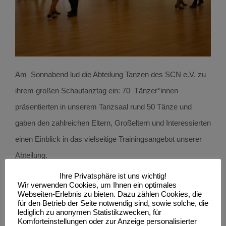
Am Sonnabend lud die Abteilung Tanzen des SCN e.V. zu
ihrem großen Schautanztag ein: 70 Tänzer*innen
präsentierten in unserem Tanzsaal rund 50 Tänze und
gaben den zahlreichen Eltern, Großeltern und Interessierten
einen Einblick in das vielseitige Trainingsangebot unserer
Abteilung.
Ihre Privatsphäre ist uns wichtig!
Die Kleinsten eröffneten den Schautanztag und zeigten Ihr
Wir verwenden Cookies, um Ihnen ein optimales
Webseiten-Erlebnis zu bieten. Dazu zählen Cookies, die
Können aus dem Kurs des Spielerischen Tanzens. Bei den
für den Betrieb der Seite notwendig sind, sowie solche, die
lediglich zu anonymen Statistikzwecken, für
Gesellschaftstänzen – wie Discofox, Cha-Cha-Cha und
Komforteinstellungen oder zur Anzeige personalisierter