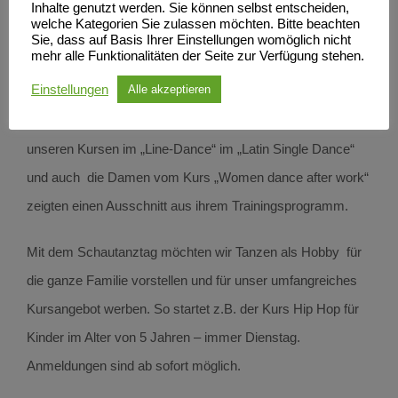
Walzer – nutzten auch die Zuschauer*innen die Gelegenheit
Inhalte genutzt werden. Sie können selbst entscheiden,
welche Kategorien Sie zulassen möchten. Bitte beachten
und tanzten mit. Viel zu staunen gab es bei den Auftritten
Sie, dass auf Basis Ihrer Einstellungen womöglich nicht
mehr alle Funktionalitäten der Seite zur Verfügung stehen.
unserer Hip Hop-Kinder und der Turniertänzer*innen. Nicht
Einstellungen
Alle akzeptieren
zu vergessen die Kinder im kreativen Kindertanz und die
Jazz Tanz Kinder. Auch die erwachsenen Tänzer aus
unseren Kursen im „Line-Dance“ im „Latin Single Dance“
und auch die Damen vom Kurs „Women dance after work“
zeigten einen Ausschnitt aus ihrem Trainingsprogramm.
Mit dem Schautanztag möchten wir Tanzen als Hobby für
die ganze Familie vorstellen und für unser umfangreiches
Kursangebot werben. So startet z.B. der Kurs Hip Hop für
Kinder im Alter von 5 Jahren – immer Dienstag.
Anmeldungen sind ab sofort möglich.