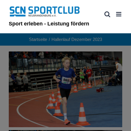
Zum
Inhalt
springen
Sport erleben - Leistung fördern
Startseite
Hallenlauf Dezember 2023