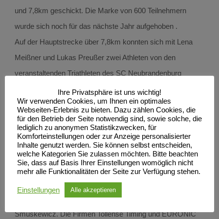
und 7,8km geschickt. Die Marke von 600 Teilnehmern
wurde sich noch für das nächste Jahr aufgehoben .
Auf der Hauptstrecke über 7,8km konnten sich mit Lena
Meißner und Lukas Preußer zwei Athleten von den
veranstaltenden Triathleten des SC Neubrandenburg
durchsetzen. Auch über 2km gewannen mit Sophie Lenk
Ihre Privatsphäre ist uns wichtig!
Wir verwenden Cookies, um Ihnen ein optimales
und Birk Bült zwei Triathleten. Bei den Nordic Walkern
Webseiten-Erlebnis zu bieten. Dazu zählen Cookies, die
für den Betrieb der Seite notwendig sind, sowie solche, die
erreichten Reinhard Simon, sowie Andrea und Sarah
lediglich zu anonymen Statistikzwecken, für
Kundschaft als Erste das Ziel.
Komforteinstellungen oder zur Anzeige personalisierter
Inhalte genutzt werden. Sie können selbst entscheiden,
Ein herzliches Dankeschön geht neben den
welche Kategorien Sie zulassen möchten. Bitte beachten
Sie, dass auf Basis Ihrer Einstellungen womöglich nicht
Neubrandenburger Stadtwerken an die weiteren Sponsoren
mehr alle Funktionalitäten der Seite zur Verfügung stehen.
der Neubrandenburger Triathleten, die Netik&Partner
Einstellungen
Alle akzeptieren
GmbH, das Reisebüro VenterTours und Gerüstbau
Smuskewicz. Die Firmen Tollense Timing und EURONIC