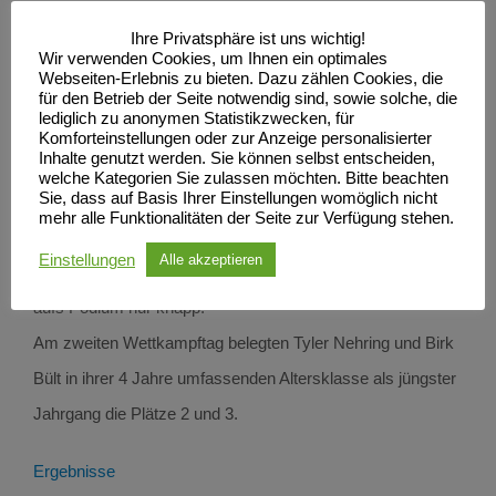
Kiesow und Oke Wanitschke bei den Schülern B (Karlos
Ihre Privatsphäre ist uns wichtig!
und Oke sogar als jüngerer Jahrgang!) klettern.
Wir verwenden Cookies, um Ihnen ein optimales
Webseiten-Erlebnis zu bieten. Dazu zählen Cookies, die
Ebenfalls aufs Podium schaffte es mit Platz 3 Polly
für den Betrieb der Seite notwendig sind, sowie solche, die
lediglich zu anonymen Statistikzwecken, für
Vierhufe bei den Schülerinnen C. In dieser gutbesetzten
Komforteinstellungen oder zur Anzeige personalisierter
Inhalte genutzt werden. Sie können selbst entscheiden,
Altersklasse wurden Elise Glöckl 4., Nia Berner 6, Elisa
welche Kategorien Sie zulassen möchten. Bitte beachten
Sie, dass auf Basis Ihrer Einstellungen womöglich nicht
Lehmann 7., Hannah Mayer 9. und Lotte Stuth 11. Bei den
mehr alle Funktionalitäten der Seite zur Verfügung stehen.
Jungs verpassten Ben Erdmann als 4. bei den Schülern B
Einstellungen
Alle akzeptieren
und Konrad Glöckl als 5. bei den Schülern C den Sprung
aufs Podium nur knapp.
Am zweiten Wettkampftag belegten Tyler Nehring und Birk
Bült in ihrer 4 Jahre umfassenden Altersklasse als jüngster
Jahrgang die Plätze 2 und 3.
Ergebnisse