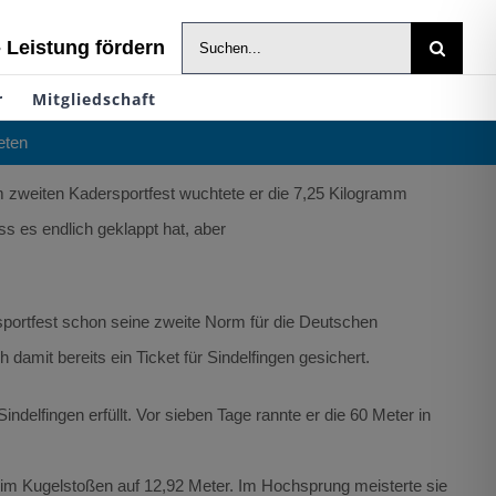
Suche
- Leistung fördern
nach:
r
Mitgliedschaft
eten
m zweiten Kadersportfest wuchtete er die 7,25 Kilogramm
s es endlich geklappt hat, aber
nsportfest schon seine zweite Norm für die Deutschen
amit bereits ein Ticket für Sindelfingen gesichert.
delfingen erfüllt. Vor sieben Tage rannte er die 60 Meter in
m Kugelstoßen auf 12,92 Meter. Im Hochsprung meisterte sie