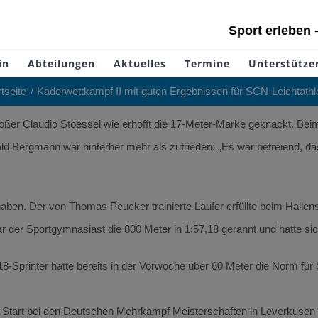
Sport erleben 
in
Abteilungen
Aktuelles
Termine
Unterstütze
rtseite
Kaderwettkampf II mit guten Ergebnissen für SCN-Leichtathl
toßer Claudio Stoessel wie erhofft die 17-Meter-Marke geknackt. Bei
ld Bergmann war hinterher mehr als zufrieden: „Es war befreiend, das
haben. Der von Thomas Peucker trainierte Läufer erfüllte beim Halle
der Sportgymnasiast die 800 Meter in 1:57,18 gerannt und hatte sich d
Sprinter hatte bereits in der Vorwoche über 60 Meter die Norm für Sin
tart bei den Deutschen Mehrkampf Meisterschaften in Leverkusen i