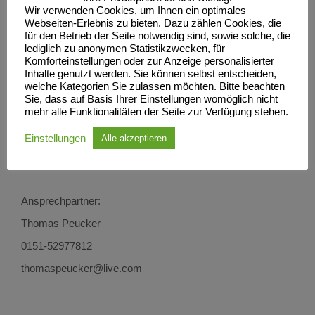
möchten jüngeren Läufern*innen (13-15 Jahre) die Chance
Wir verwenden Cookies, um Ihnen ein optimales
Webseiten-Erlebnis zu bieten. Dazu zählen Cookies, die
auf ein effektives Gruppentraining anbieten. Eine
für den Betrieb der Seite notwendig sind, sowie solche, die
lediglich zu anonymen Statistikzwecken, für
leistungsstarke Gruppe motiviert und hilft die persönliche
Komforteinstellungen oder zur Anzeige personalisierter
Entwicklung voranzutreiben. Deshalb hast du die
Inhalte genutzt werden. Sie können selbst entscheiden,
welche Kategorien Sie zulassen möchten. Bitte beachten
Möglichkeit, jeden zweiten Mittwoch im Monat ein
Sie, dass auf Basis Ihrer Einstellungen womöglich nicht
mehr alle Funktionalitäten der Seite zur Verfügung stehen.
Probetraining durchzuführen, mit dem Ziel Schule und Sport
Einstellungen
Alle akzeptieren
miteinander zu verbinden. Also trau´ dich und mach´ einen
wichtigen Schritt für deinen ,,sportlichen Traum‘‘.
Ansprechpartner:
Thomas Peucker
0151-52977812
thomaspeucker@live.com