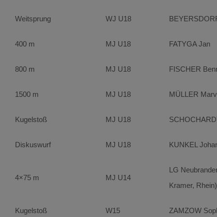
Weitsprung
WJ U18
BEYERSDORF
400 m
MJ U18
FATYGA Jan
800 m
MJ U18
FISCHER Ben
1500 m
MJ U18
MÜLLER Marv
Kugelstoß
MJ U18
SCHOCHARDT J
Diskuswurf
MJ U18
KUNKEL Joha
LG Neubranden
4×75 m
MJ U14
Kramer, Rhein)
Kugelstoß
W15
ZAMZOW Soph