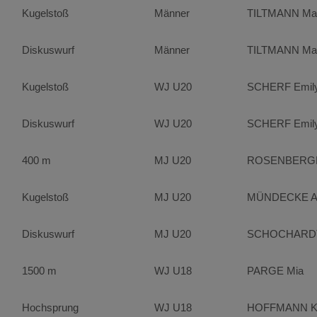
Kugelstoß
Männer
TILTMANN Mal
Diskuswurf
Männer
TILTMANN Mal
Kugelstoß
WJ U20
SCHERF Emil
Diskuswurf
WJ U20
SCHERF Emil
400 m
MJ U20
ROSENBERG
Kugelstoß
MJ U20
MÜNDECKE A
Diskuswurf
MJ U20
SCHOCHARDT J
1500 m
WJ U18
PARGE Mia
Hochsprung
WJ U18
HOFFMANN K