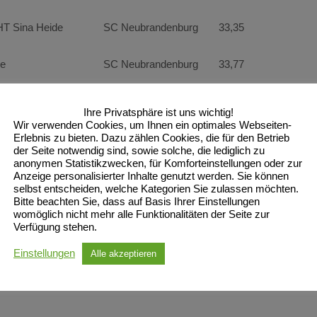
 Sina Heide
SC Neubrandenburg
33,35
e
SC Neubrandenburg
33,77
oe Caine
SC Neubrandenburg
11,21
Ihre Privatsphäre ist uns wichtig!
Wir verwenden Cookies, um Ihnen ein optimales Webseiten-
on
SC Neubrandenburg
38,09
Erlebnis zu bieten. Dazu zählen Cookies, die für den Betrieb
der Seite notwendig sind, sowie solche, die lediglich zu
anonymen Statistikzwecken, für Komforteinstellungen oder zur
nick
SC Neubrandenburg
2:08,85
Anzeige personalisierter Inhalte genutzt werden. Sie können
selbst entscheiden, welche Kategorien Sie zulassen möchten.
Bitte beachten Sie, dass auf Basis Ihrer Einstellungen
oe Caine
SC Neubrandenburg
6,30
womöglich nicht mehr alle Funktionalitäten der Seite zur
Verfügung stehen.
ip
SC Neubrandenburg
2:25,21
Einstellungen
Alle akzeptieren
LG Neubrandenburg
9,40