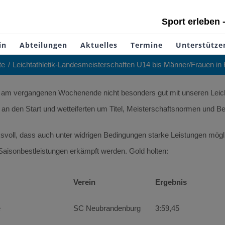
Sport erleben 
in
Abteilungen
Aktuelles
Termine
Unterstütze
te
Leichtathletik-Landesmeisterschaften U14 bis Männer/Frauen in
am vergangenen Wochenende nicht besonders gut mit unseren Leichta
an den Start und wetteiferten um Titel, Meisterschaftsnormen und Be
voll, dass auch unter widrigen Bedingungen starke Leistungen möglic
aisonbestleistungen erkämpft werden. Gold holten:
Verein
Ergebnis
e
SC Neubrandenburg
3:59,45