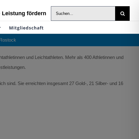
Suche
- Leistung fördern
nach:
r
Mitgliedschaft
 Rostock
thletinnen und Leichtathleten. Mehr als 400 Athletinnen und
stleistungen.
h sind. Sie erreichten insgesamt 27 Gold-, 21 Silber- und 16