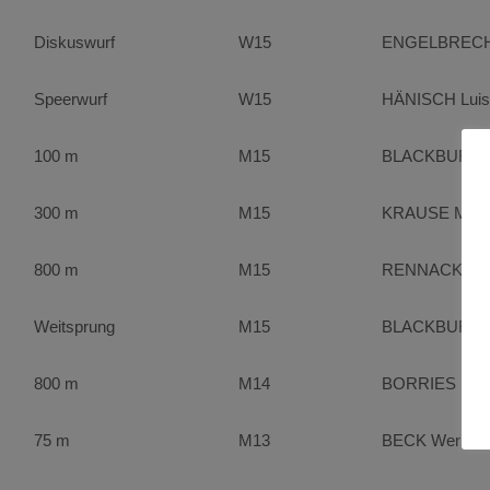
Diskuswurf
W15
ENGELBRECHT
Speerwurf
W15
HÄNISCH Luis
100 m
M15
BLACKBURN J
300 m
M15
KRAUSE Marl
800 m
M15
RENNACK Yan
Weitsprung
M15
BLACKBURN J
800 m
M14
BORRIES Phil
75 m
M13
BECK Werner